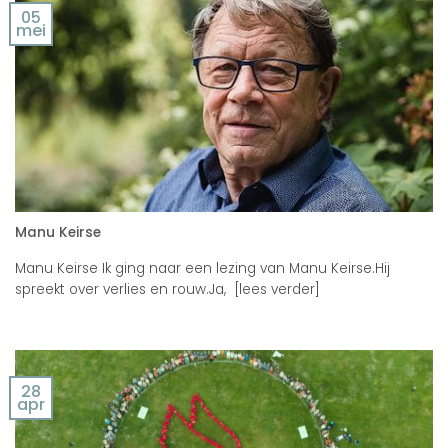
05
mei
Manu Keirse
Manu Keirse Ik ging naar een lezing van Manu Keirse.Hij
spreekt over verlies en rouw.Ja, [lees verder]
28
apr