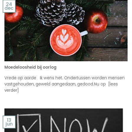
24
dec
Moedeloosheid bij oorlog
Vrede op aarde Ik wens het. Ondertussen worden mensen
vastgehouden, geweld aangedaan, gedood.Nu op [lees
verder]
13
jun