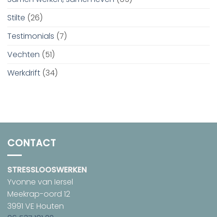
Stilte
(26)
Testimonials
(7)
Vechten
(51)
Werkdrift
(34)
CONTACT
STRESSLOOSWERKEN
Yvonne van Iersel
Meekrap-oord 12
3991 VE Houten