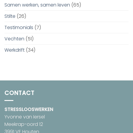
Samen werken, samen leven
(65)
Stilte
(26)
Testimonials
(7)
Vechten
(51)
Werkdrift
(34)
CONTACT
STRESSLOOSWERKEN
Yvonne van Iersel
Meekrap-oord 12
3991 VE Houten