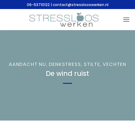
Ga
06-53710122 | contact@stresslooswerken.nl
naar
inhoud
AANDACHT NU
,
DENKSTRESS
,
STILTE
,
VECHTEN
De wind ruist