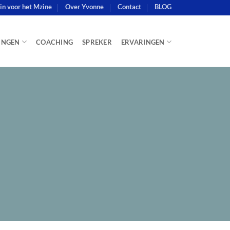
e in voor het Mzine
Over Yvonne
Contact
BLOG
INGEN
COACHING
SPREKER
ERVARINGEN