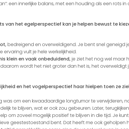
taan”: een innerlijke balans, met een houding als een rots in
ats van het egelperspectief kan je helpen bewust te kiez
ot,
bedreigend en overweldigend. Je bent snel geneigd j
e ervaring vult je hele werkelijkheid.
nis klein en vaak onbeduidend,
je ziet het nog wel maar 
n daarom wordt het niet groter dan het is, het overweldigt 
ijkheid en het vogelperspectief haar hielpen toen ze zie
ig was om een kwaadaardige longtumor te verwijderen, n
elijk te blijven, wat er ook zou gebeuren. Later, terugkijken
lp om zoveel mogelijk positief te blijven in die tijd. Je kunt
positieve geestestoestand bent. Dat heeft me ook geholpen 