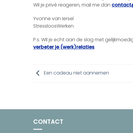
Wil je privé reageren, mail me dan
contact@
Yvonne van Iersel
StressloosWerken
P.s. WIl je echt aan de slag met gelijkmoed
verbeter je (werk)relaties
.
Een cadeau niet aannemen
CONTACT