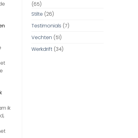
 de
(65)
Stilte
(26)
Testimonials
(7)
en
Vechten
(51)
e
Werkdrift
(34)
het
je
k
am ik
d,
het