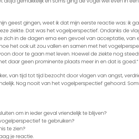
 altijd gemakkelijk en soms ging de vogel wel even in een
jn geest gingen, weet ik dat mijn eerste reactie was: ik ga
ze ziekte. Dat was het vogelperspectief. Ondanks de vl
de zich in de dagen erna een gevoel van acceptatie, van 
hoe het ook uit zou vallen en samen met het vogelperspe
on door te gaan met leven. Hoewel de ziekte nog steed
 het daar geen prominente plaats meer in en dat is goed.”
er, van tijd tot tijd bezocht door vlagen van angst, verdri
iendelijk. Nog nooit van het vogelperspectief gehoord. So
ten om in ieder geval vriendelijk te blijven?
t vogelperspectief te gebruiken?
is te zien?
aag je reactie.