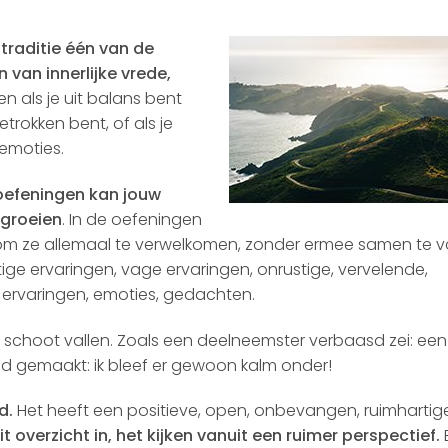
traditie één van de
n van innerlijke vrede,
n als je uit balans bent
betrokken bent, of als je
 emoties.
oefeningen kan jouw
 groeien
. In de oefeningen
t om ze allemaal te verwelkomen, zonder ermee samen te va
ige ervaringen, vage ervaringen, onrustige, vervelende,
ke ervaringen, emoties, gedachten.
e schoot vallen. Zoals een deelneemster verbaasd zei: een
had gemaakt: ik bleef er gewoon kalm onder!
id.
Het heeft een positieve, open, onbevangen, ruimhartig
zit overzicht in, het kijken vanuit een ruimer perspectief.