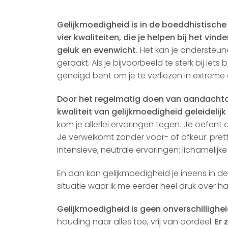
Gelijkmoedigheid is in de boeddhistische 
vier kwaliteiten, die je helpen bij het vinde
geluk en evenwicht.
Het kan je ondersteune
geraakt. Als je bijvoorbeeld te sterk bij iets 
geneigd bent om je te verliezen in extreme
Door het regelmatig doen van aandacht­
kwaliteit van gelijkmoedigheid geleidelijk
kom je allerlei ervaringen tegen. Je oefen
Je verwelkomt zonder voor- of afkeur: prett
intensieve, neutrale ervaringen: lichamelij
En dan kan gelijkmoedigheid je ineens in d
situatie waar ik me eerder heel druk over 
Gelijkmoedigheid is geen onverschillighe
houding naar alles toe, vrij van oordeel.
Er 