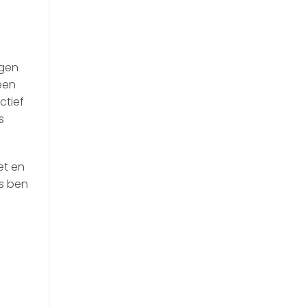
agen
een
ctief
s
et en
ms ben