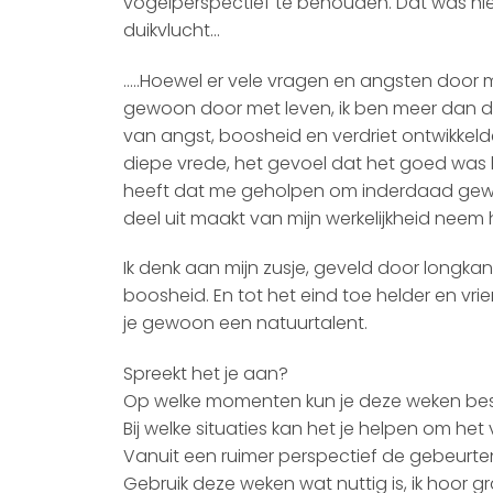
vogelperspectief te behouden. Dat was niet
duikvlucht…
…..Hoewel er vele vragen en angsten door mi
gewoon door met leven, ik ben meer dan de
van angst, boosheid en verdriet ontwikkel
diepe vrede, het gevoel dat het goed was 
heeft dat me geholpen om inderdaad gewo
deel uit maakt van mijn werkelijkheid neem
Ik denk aan mijn zusje, geveld door longkank
boosheid. En tot het eind toe helder en vr
je gewoon een natuurtalent.
Spreekt het je aan?
Op welke momenten kun je deze weken beslui
Bij welke situaties kan het je helpen om he
Vanuit een ruimer perspectief de gebeurten
Gebruik deze weken wat nuttig is, ik hoor gr