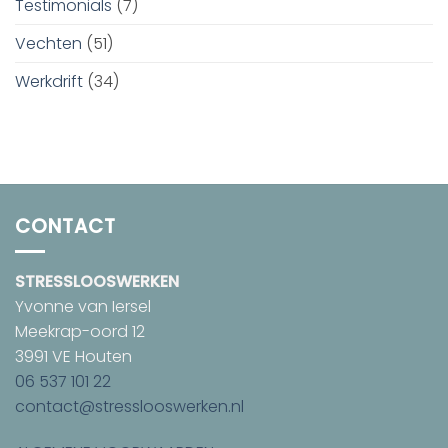
Testimonials
(7)
Vechten
(51)
Werkdrift
(34)
CONTACT
STRESSLOOSWERKEN
Yvonne van Iersel
Meekrap-oord 12
3991 VE Houten
06 537 101 22
contact@stresslooswerken.nl