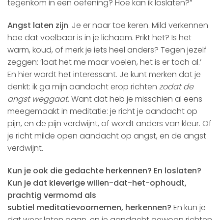
tegenkom in een oefening? Hoe kan ik loslaten?”
Angst laten zijn
. Je er naar toe keren. Mild verkennen
hoe dat voelbaar is in je lichaam. Prikt het? Is het
warm, koud, of merk je iets heel anders? Tegen jezelf
zeggen: ’laat het me maar voelen, het is er toch al.’
En hier wordt het interessant. Je kunt merken dat je
denkt: ik ga mijn aandacht erop richten
zodat de
angst weggaat
. Want dat heb je misschien al eens
meegemaakt in meditatie: je richt je aandacht op
pijn, en de pijn verdwijnt, of wordt anders van kleur. Of
je richt milde open aandacht op angst, en de angst
verdwijnt.
Kun je ook die gedachte herkennen? En loslaten?
Kun je dat kleverige willen-dat-het-ophoudt,
prachtig vermomd als
subtiel meditatievoornemen, herkennen?
En kun je
dat weer laten gaan, en je aandacht gewoon richten