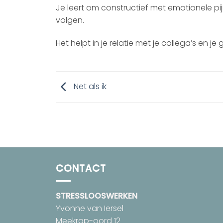
Je leert om constructief met emotionele pijn te
volgen.
Het helpt in je relatie met je collega’s en je 
Net als ik
CONTACT
STRESSLOOSWERKEN
Yvonne van Iersel
Meekrap-oord 12