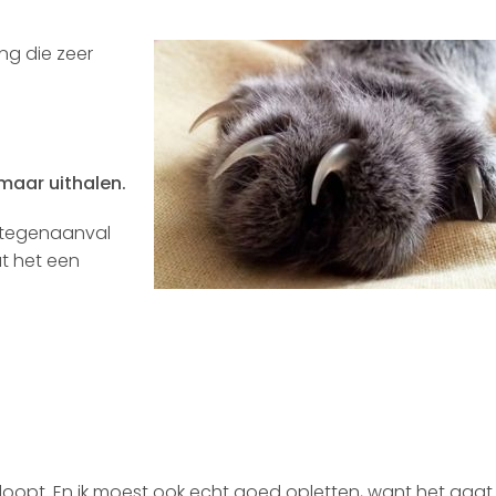
ng die zeer
omaar uithalen.
n tegenaanval
t het een
erloopt. En ik moest ook echt goed opletten, want het gaat