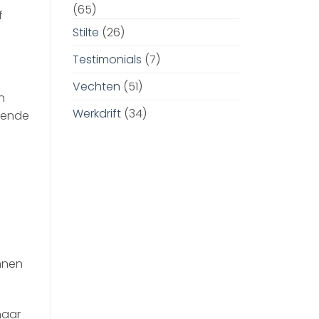
(65)
f
Stilte
(26)
Testimonials
(7)
Vechten
(51)
n
Werkdrift
(34)
eiende
innen
naar