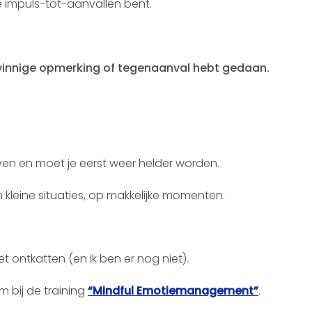
ie impuls-tot-aanvallen bent.
t, vinnige opmerking of tegenaanval hebt gedaan.
ven en moet je eerst weer helder worden.
n kleine situaties, op makkelijke momenten.
 ontkatten (en ik ben er nog niet).
 bij de training
“Mindful Emotiemanagement”
.