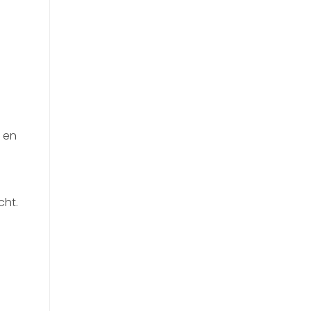
 en
cht.