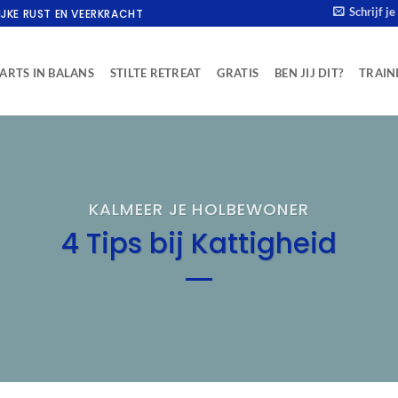
Schrijf j
IJKE RUST EN VEERKRACHT
ARTS IN BALANS
STILTE RETREAT
GRATIS
BEN JIJ DIT?
TRAIN
KALMEER JE HOLBEWONER
4 Tips bij Kattigheid