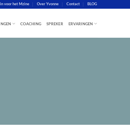
e in voor het Mzine
Over Yvonne
Contact
BLOG
INGEN
COACHING
SPREKER
ERVARINGEN