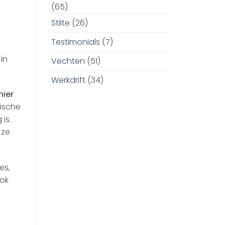
(65)
Stilte
(26)
Testimonials
(7)
in
Vechten
(51)
Werkdrift
(34)
nier
pische
is.
 ze
es,
ok