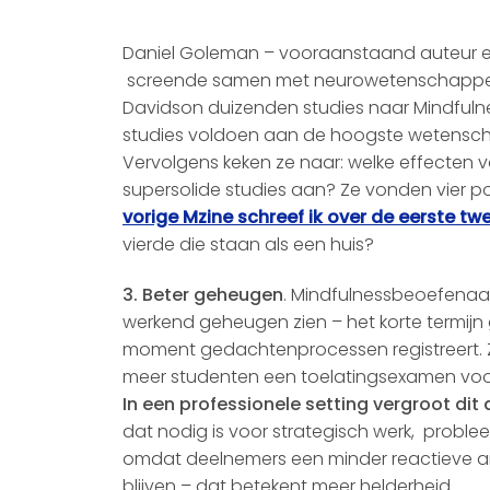
Daniel Goleman – vooraanstaand auteur 
screende samen met neurowetenschappe
Davidson duizenden studies naar Mindfuln
studies voldoen aan de hoogste wetensch
Vervolgens keken ze naar: welke effecten 
supersolide studies aan? Ze vonden vier pos
vorige Mzine schreef ik over de eerste tw
vierde die staan als een huis?
3. Beter geheugen
. Mindfulnessbeoefenaar
werkend geheugen zien – het korte termijn
moment gedachtenprocessen registreert. Z
meer studenten een toelatingsexamen voor
In een professionele setting vergroot di
dat nodig is voor strategisch werk, problee
omdat deelnemers een minder reactieve am
blijven – dat betekent meer helderheid.