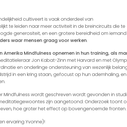
delijkheid cultiveert is vaak onderdeel van
t te leiden naar meer activiteit in de breincircuits die te
gde generositeit, en een grotere bereidheid om iemand 
leiders waar mensen graag voor werken
.
n Amerika Mindfulness opnemen in hun training, als ma
meditatieleraar Jon Kabat-Zinn met Harvard en met Olym
dinatie en onderlinge ondersteuning van wezenlijk belang 
trijd in een kring staan, gefocust op hun ademhaling, en
en.
over Mindfulness wordt geschreven wordt gevonden in studi
ditatiegewoontes zijn aangetoond. Onderzoek toont o
e leven, hoe groter het effect op bovengenoemde fronten.
en ervaring Yvonne)!