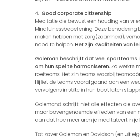
4.
Good corporate citizenship
Meditatie die bewust een houding van vrien
Mindfulnessbeoefening. Deze benadering blijk
maken hebben met zorg(zaamheid), verhoo
nood te helpen.
Het zijn kwaliteiten van 
Goleman beschrijft dat veel sportteams i
om hun spel te harmoniseren
. Zo werkte 
roeiteams. Het zijn teams waarbij teamcoör
Hij liet de teams voorafgaand aan een weds
vervolgens in stilte in hun boot laten stapp
Golemand schrijft: niet alle effecten die 
maar bovengenoemde effecten van een me
aan dat hoe meer uren je meditateert in j
Tot zover Goleman en Davidson (en uit eig