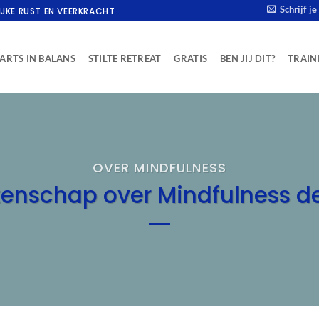
Schrijf j
IJKE RUST EN VEERKRACHT
ARTS IN BALANS
STILTE RETREAT
GRATIS
BEN JIJ DIT?
TRAIN
OVER MINDFULNESS
enschap over Mindfulness de