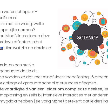
en wetenschapper –
r Richard
ess met de vraag: welke
appelijke normen?
van Mindfulness tonen deze
itieve effecten. In het
ee
. Hier: wat zijn de derde en
s laten een sterke
 geheugen dat in dit
o vonden ze dat, met mindfulness beoefening, 16 procen
 college of graduate school met succes aflegden.
t de vaardigheid van een leider om complex te denken
, ie
moplossing en zelfs bij intensieve interacties met anderen
ygdala hebben (zie vorig Mzine) betekent dat leiders ka