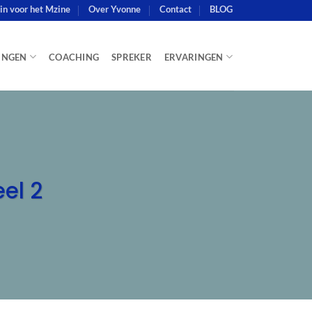
e in voor het Mzine
Over Yvonne
Contact
BLOG
INGEN
COACHING
SPREKER
ERVARINGEN
el 2