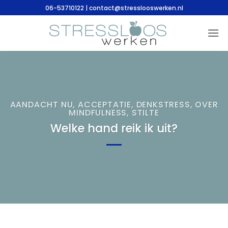
Ga
06-53710122 | contact@stresslooswerken.nl
naar
inhoud
AANDACHT NU
,
ACCEPTATIE
,
DENKSTRESS
,
OVER
MINDFULNESS
,
STILTE
Welke hand reik ik uit?