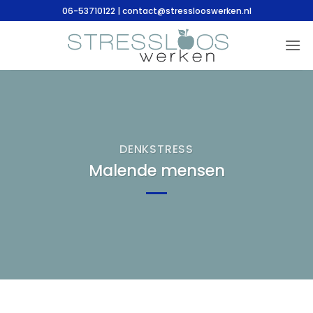
Ga
06-53710122 | contact@stresslooswerken.nl
naar
inhoud
DENKSTRESS
Malende mensen