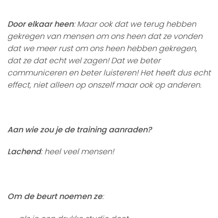
Door elkaar heen
: Maar ook dat we terug hebben
gekregen van mensen om ons heen dat ze vonden
dat we meer rust om ons heen hebben gekregen,
dat ze dat echt wel zagen! Dat we beter
communiceren en beter luisteren! Het heeft dus echt
effect, niet alleen op onszelf maar ook op anderen.
Aan wie zou je de training aanraden?
Lachend
: heel veel mensen!
Om de beurt noemen ze
: