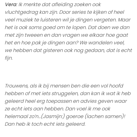
Vera
: Ik merkte dat afleiding zoeken ook
vluchtgedrag kan zijn. Door series te kijken of heel
veel muziek te luisteren wil je dingen vergeten. Maar
het is ook soms goed om te lopen. Dat doen we dan
met zijn tweeen en dan vragen we elkaar hoe gaat
het en hoe pak je dingen aan? We wandelen veel,
we hebben dat gisteren ook nog gedaan, dat is echt
fijn.
Trouwens, als ik bij mensen ben die een vol hoofd
hebben of met iets struggelen, dan kan ik wat ik heb
geleerd heel erg toepassen en advies geven waar
ze echt iets aan hebben. Dan voel ik me ook
helemaal zo’n…(Jasmijn:) goeroe (lachen samen)!
Dan heb ik toch echt iets geleerd.