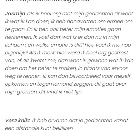
Jasmijn
: als ik heel erg met mijn gedachten zit weet
ik wat ik kan doen, ik heb handvatten om ermee om
te gaan. En ik ben ook beter mijn emoties gaan
herkennen. Ik voel dan: wat is er dan nu in mijn
lichaam, en welke emotie is dit? Hoe voel ik me nou
eigenlijk? Als ik merk: hier word ik heel erg gestrest
van, of dit kwetst me, dan weet ik gewoon wat ik kan
doen om het beter te maken, in plaats van ervoor
weg te rennen. Ik kan dan bijvoorbeeld voor mezelf
opkomen en tegen iemand zeggen: dit gaat over
mijn grenzen, dit vind ik niet fijn.
Vera knikt
. Ik heb ervaren dat je gedachten vanaf
een afstandje kunt bekijken.