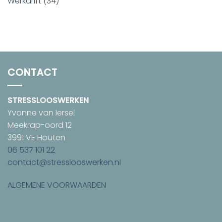
Werkdrift
(34)
CONTACT
STRESSLOOSWERKEN
Yvonne van Iersel
Meekrap-oord 12
3991 VE Houten
06 537 101 22
contact@stresslooswerken.nl
ALGEMENE VOORWAARDEN