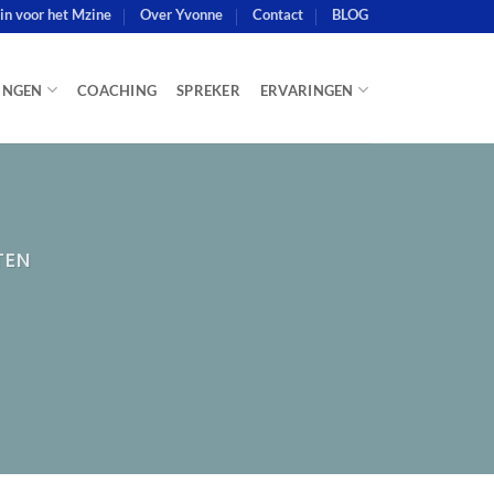
e in voor het Mzine
Over Yvonne
Contact
BLOG
INGEN
COACHING
SPREKER
ERVARINGEN
TEN