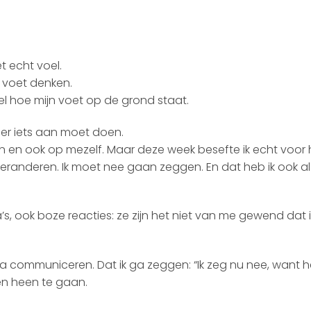
et echt voel.
n voet denken.
oel hoe mijn voet op de grond staat.
 er iets aan moet doen.
n en ook op mezelf. Maar deze week besefte ik echt voor 
n veranderen. Ik moet nee gaan zeggen. En dat heb ik ook a
a’s, ook boze reacties: ze zijn het niet van me gewend dat 
r ga communiceren. Dat ik ga zeggen: “Ik zeg nu nee, want he
en heen te gaan.