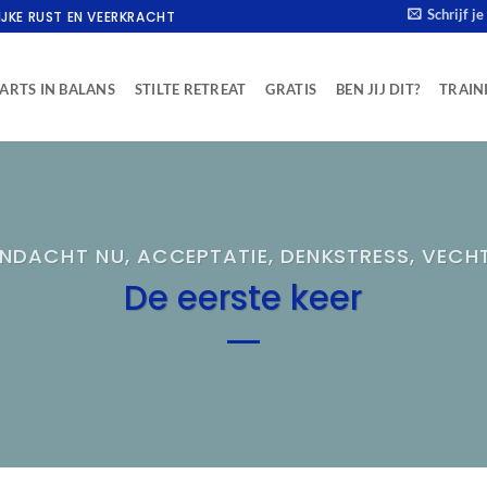
Schrijf j
IJKE RUST EN VEERKRACHT
ARTS IN BALANS
STILTE RETREAT
GRATIS
BEN JIJ DIT?
TRAIN
NDACHT NU
,
ACCEPTATIE
,
DENKSTRESS
,
VECH
De eerste keer