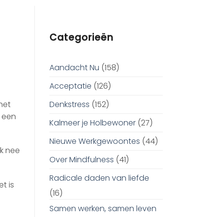
Categorieën
Aandacht Nu
(158)
Acceptatie
(126)
Denkstress
(152)
het
l een
Kalmeer je Holbewoner
(27)
Nieuwe Werkgewoontes
(44)
ik nee
Over Mindfulness
(41)
Radicale daden van liefde
t is
(16)
Samen werken, samen leven