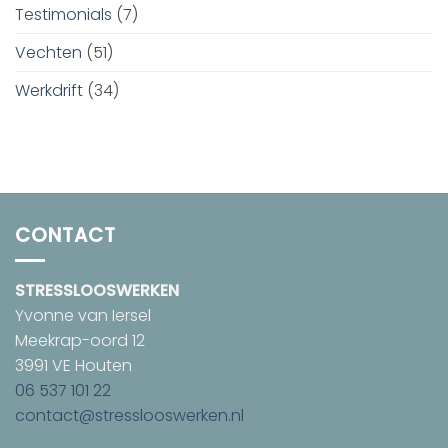
Testimonials
(7)
Vechten
(51)
Werkdrift
(34)
CONTACT
STRESSLOOSWERKEN
Yvonne van Iersel
Meekrap-oord 12
3991 VE Houten
06 537 101 22
contact@stresslooswerken.nl