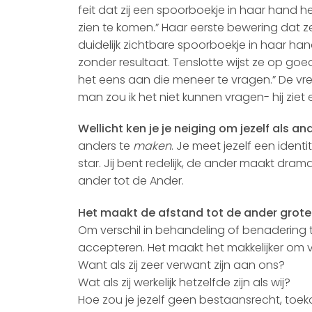
feit dat zij een spoorboekje in haar hand hee
zien te komen.” Haar eerste bewering dat ze
duidelijk zichtbare spoorboekje in haar ha
zonder resultaat. Tenslotte wijst ze op go
het eens aan die meneer te vragen.” De vre
man zou ik het niet kunnen vragen- hij ziet er
Wellicht ken je je neiging om jezelf als a
anders te
maken
. Je meet jezelf een identi
star. Jij bent redelijk, de ander maakt dra
ander tot de Ander.
Het maakt de afstand tot de ander grote
Om verschil in behandeling of benadering t
accepteren. Het maakt het makkelijker om v
Want als zij zeer verwant zijn aan ons?
Wat als zij werkelijk hetzelfde zijn als wij?
Hoe zou je jezelf geen bestaansrecht, toe