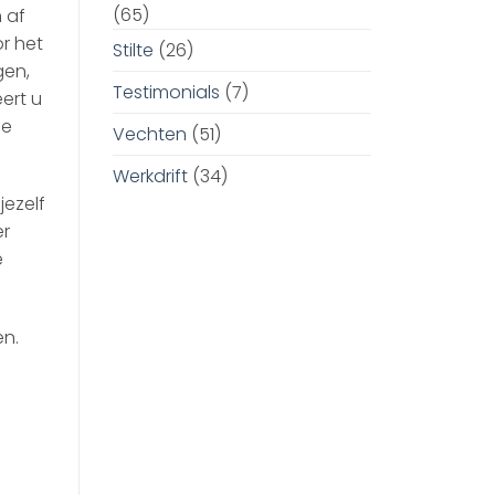
(65)
m af
or het
Stilte
(26)
gen,
Testimonials
(7)
ert u
ie
Vechten
(51)
Werkdrift
(34)
jezelf
er
e
en.