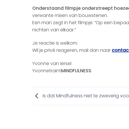
Onderstaand filmpje onderstreept hoezeer
verwante mixen van bouwstenen.
Een man zegt in het filmpje: “Op een bepaa
nichten van elkaar.”
Je reactie is welkom.
Wil je privé reageren, mail dan naar
contac
Yvonne van Iersel
Yvonnetraint
MINDFULNESS
.
Is dat Mindfulness niet te zweverig voo