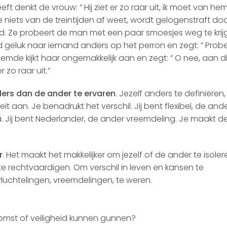
ft denkt de vrouw: ” Hij ziet er zo raar uit, ik moet van he
 niets van de treintijden af weet, wordt gelogenstraft do
nd. Ze probeert de man met een paar smoesjes weg te krij
ed geluk naar iemand anders op het perron en zegt: ” Probe
emde kijkt haar ongemakkelijk aan en zegt: ” O nee, aan d
 zo raar uit.”
nders dan de ander te ervaren
. Jezelf anders te definiëren, 
teit aan. Je benadrukt het verschil. Jij bent flexibel, de and
ma. Jij bent Nederlander, de ander vreemdeling. Je maakt d
r
. Het maakt het makkelijker om jezelf of de ander te isoler
e rechtvaardigen. Om verschil in leven en kansen te
luchtelingen, vreemdelingen, te weren.
komst of veiligheid kunnen gunnen?