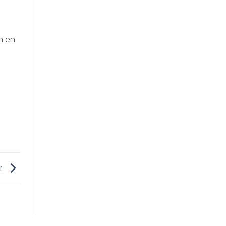
n en
er