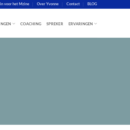
e in voor het Mzine
Over Yvonne
Contact
BLOG
INGEN
COACHING
SPREKER
ERVARINGEN