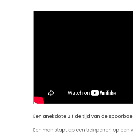
Een anekdote uit de tijd van de spoorboe
Een man stapt op een treinperron op een vr