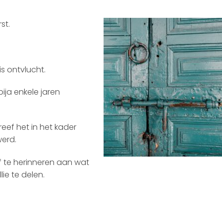
st.
is ontvlucht.
ija enkele jaren
eef het in het kader
erd.
f te herinneren aan wat
lie te delen.