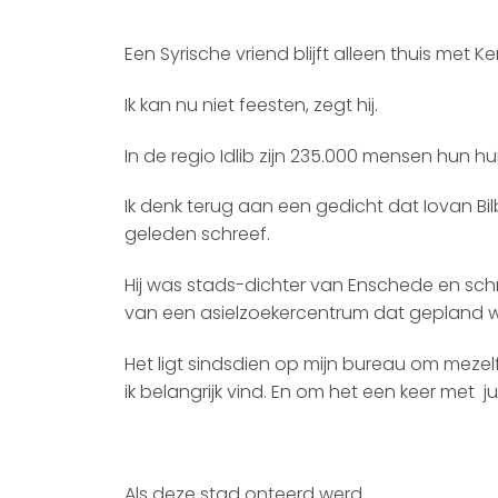
Een Syrische vriend blijft alleen thuis met Ker
Ik kan nu niet feesten, zegt hij.
In de regio Idlib zijn 235.000 mensen hun hu
Ik denk terug aan een gedicht dat Iovan Bilb
geleden schreef.
Hij was stads-dichter van Enschede en schr
van een asielzoekercentrum dat gepland w
Het ligt sindsdien op mijn bureau om mezel
ik belangrijk vind. En om het een keer met jul
Als deze stad onteerd werd