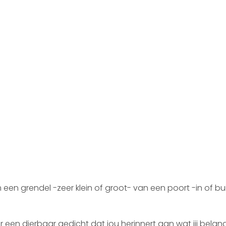
en grendel -zeer klein of groot- van een poort -in of bu
 een dierbaar gedicht dat jou herinnert aan wat jij belangr