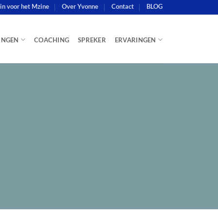
e in voor het Mzine
Over Yvonne
Contact
BLOG
INGEN
COACHING
SPREKER
ERVARINGEN