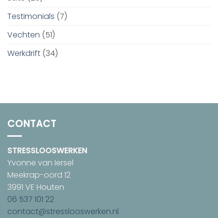
Testimonials
(7)
Vechten
(51)
Werkdrift
(34)
CONTACT
STRESSLOOSWERKEN
Yvonne van Iersel
Meekrap-oord 12
3991 VE Houten
06 537 101 22
contact@stresslooswerken.nl