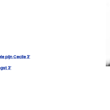
 pijn Cecile 3′
gst 3′