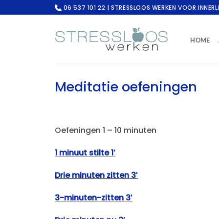
Ga
06 537 101 22 | STRESSLOOS WERKEN VOOR INNERL
naar
inhoud
HOME
Meditatie oefeningen
Oefeningen 1 – 10 minuten
1 minuut stilte 1′
Drie minuten zitten 3′
3-minuten-zitten 3′