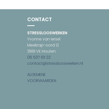
CONTACT
STRESSLOOSWERKEN
Yvonne van Iersel
Meekrap-oord 12
3991 VE Houten
06 537 101 22
contact@stresslooswerken.nl
ALGEMENE
VOORWAARDEN