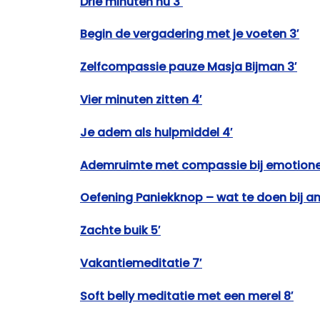
Drie minuten nu 3′
Begin de vergadering met je voeten 3′
Zelfcompassie pauze Masja Bijman 3′
Vier minuten zitten 4′
Je adem als hulpmiddel 4′
Ademruimte met compassie bij emotionele
Oefening Paniekknop – wat te doen bij an
Zachte buik 5′
Vakantiemeditatie 7′
Soft belly meditatie met een merel 8′