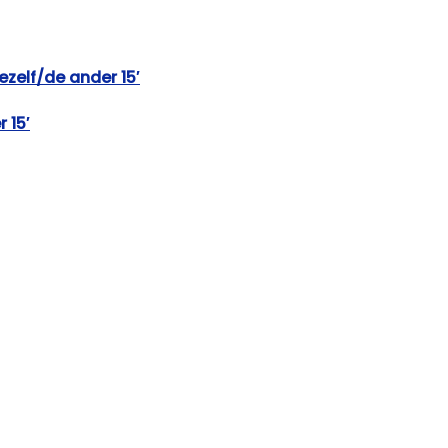
jezelf/de ander 15′
 15′