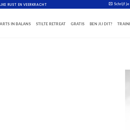
Schrijf j
IJKE RUST EN VEERKRACHT
ARTS IN BALANS
STILTE RETREAT
GRATIS
BEN JIJ DIT?
TRAIN