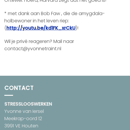
Oftewel: hoera, Harvard zegt dat het goed is!
* met dank aan Bob Faw , die de amygdala-
holbewoner in het leven riep:
(
http://youtu.be/kd1FK_xrCkU
)!
Wil je privé reageren? Mail naar
contact@yvonnetraint.nl
CONTACT
STRESSLOOSWERKEN
Yvonne van Iersel
Meekrap-oord 12
3991 VE Houten