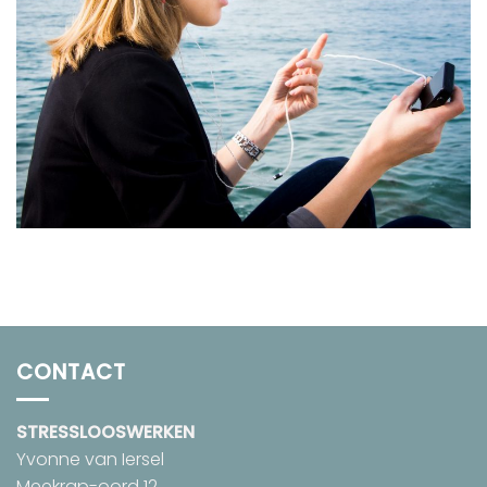
CONTACT
STRESSLOOSWERKEN
Yvonne van Iersel
Meekrap-oord 12